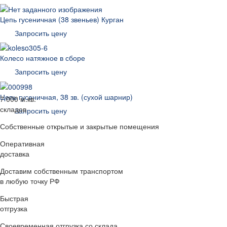
Цепь гусеничная (38 звеньев) Курган
Запросить цену
Колесо натяжное в сборе
Запросить цену
Цепь гусеничная, 38 зв. (сухой шарнир)
7 000 м.кв.
складов
Запросить цену
Собственные открытые и закрытые помещения
Оперативная
доставка
Доставим собственным транспортом
в любую точку РФ
Быстрая
отгрузка
Своевременная отгрузка со склада