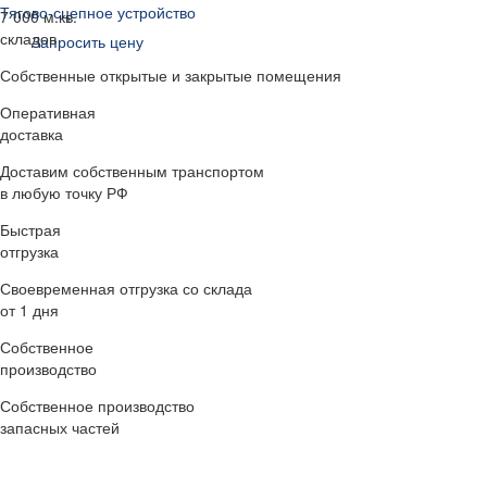
Тягово-сцепное устройство
7 000 м.кв.
складов
Запросить цену
Собственные открытые и закрытые помещения
Оперативная
доставка
Доставим собственным транспортом
в любую точку РФ
Быстрая
отгрузка
Своевременная отгрузка со склада
от 1 дня
Собственное
производство
Собственное производство
запасных частей