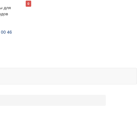
0
ы для
одов
 00 46